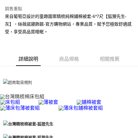
離島-全家取貨付款
每筆NT$60
銷售重點
來自葡萄亞設計的童趣圖案精梳純棉鋪棉被套-6*7尺【狐狸先生-
付款後全家取貨
灰】，絲薇諾寢飾館-官方購物網站，專業品質，賦予您極致舒適感
每筆NT$60，滿NT$599(含以上)免運費
受，享受高品質睡眠。
7-11取貨付款
每筆NT$60
詳細說明
商品規格
相關推薦
離島7-11取貨付款
每筆NT$60
付款後7-11取貨
每筆NT$60
宅配(包含郵寄包裹/大型物件運費另計)
每筆NT$100，滿NT$1,500(含以上)免運費