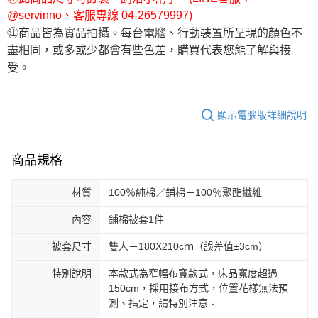
@servinno、客服專線 04-26579997)
㊟商品皆為實品拍攝。每台電腦、行動裝置所呈現的顏色不
盡相同，或多或少都會有些色差，購買代表您能了解與接
受。
顯示電腦版詳細說明
商品規格
材質
100％純棉／鋪棉－100％聚酯纖維
內容
鋪棉被套1件
被套尺寸
雙人－180X210cｍ（誤差值±3cm）
特別說明
本款式為窄幅布寬款式，床品寬度超過
150cm，採用接布方式，位置花樣無法預
測、指定，請特別注意。