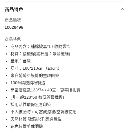
付款方式
商品特色
信用卡一次付款
商品編號
超商取貨付款
10028496
LINE Pay
商品特色
Apple Pay
商品內含：鋪棉被套*1 / 收納袋*1
材質：精梳棉(鋪棉層：聚酯纖維)
街口支付
產地：台灣
悠遊付
尺寸：180*210cm（±3cm）
來自葡萄亞設計的童趣圖案
全盈+PAY
100%精梳純棉製造
ATM付款
高密度織數133*74 / 40支，更平順扎實
(非一般128*68 較低等級織數)
運送方式
採用活性環保無毒印染
全家取貨付款
不入被胎時，可當成涼被/空調被使用
天然材質 吸濕排汗 高透氣性
每筆NT$60，滿NT$599(含以上)免運費
花色位置剪裁隨機