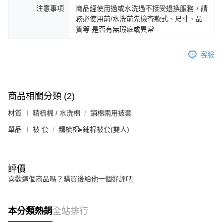
注意事項
商品經使用過或水洗過不接受退換服務，請
務必使用前/水洗前先檢査款式、尺寸、品
質等 是否有無瑕疵或異常
客服
商品相關分類 (2)
材質 ∣ 精梳棉 / 水洗棉
鋪棉兩用被套
單品 ∣ 被 套
精梳棉▸鋪棉被套(雙人)
評價
喜歡這個商品嗎？購買後給他一個好評吧
本分類熱銷
全站排行