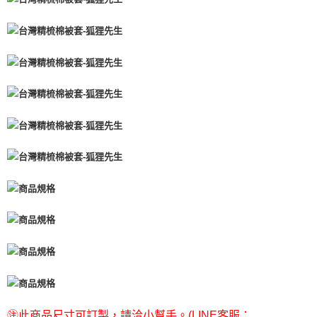
㊟此商品尺寸可訂製，請洽小幫手。(LINE客服：