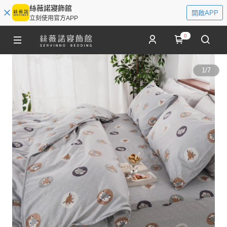
絲薇諾寢飾館
開啟APP
立刻使用官方APP
0
1
/
7