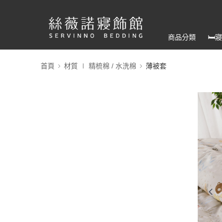
商品分類
🛏
首頁
材質 ∣ 精梳棉 / 水洗棉
薄被套