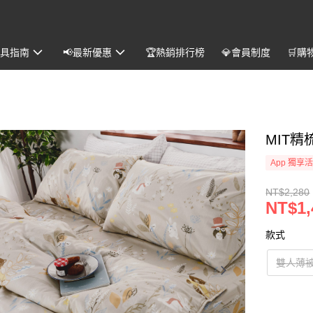
️寢具指南
📢最新優惠
🏆熱銷排行榜
💎會員制度
🛒購
MIT精
App 獨享
NT$2,280
NT$1,
款式
雙人薄