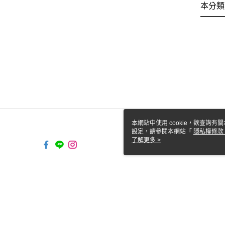
本分類
本網站中使用 cookie，欲查詢有關
設定，請參閱本網站「
隱私權條款
使用 cookie。
了解更多 >