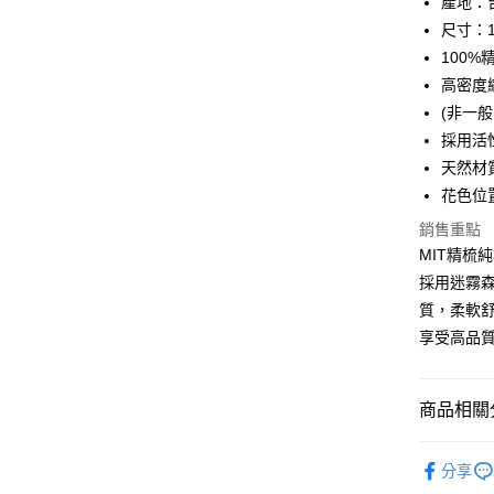
產地：
街口支付
尺寸：1
100
悠遊付
高密度織
全盈+PAY
(非一般
採用活
ATM付款
天然材
花色位
運送方式
銷售重點
MIT精梳
全家取貨
採用迷霧
每筆NT$6
質，柔軟
離島-全家
享受高品
每筆NT$6
付款後全
商品相關分
每筆NT$6
材質 ∣ 精
7-11取貨
分享
單品 ∣ 被