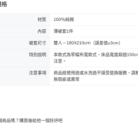
規格
材質
100％純棉
內容
薄被套1件
被套尺寸
雙人－180X210cｍ（誤差值±3cm）
特別說明
本款式為窄幅布寬款式，床品寬度超過150
注意。
注意事項
商品經使用過或水洗過不接受退換服務，請務
無瑕疵或異常
個商品嗎？購買後給他一個好評吧