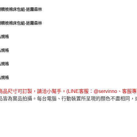
品尺寸可訂製，請洽小幫手。(LINE客服：@servinno、客服專線 0
品皆為實品拍攝。每台電腦、行動裝置所呈現的顏色不盡相同，