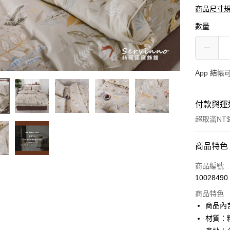
商品尺寸
數量
App 結
付款與運
超取滿NT$
付款方式
商品特色
信用卡一
商品編號
10028490
超商取貨
商品特色
LINE Pay
商品內含
材質：
Apple Pay