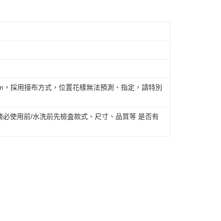
cm，採用接布方式，位置花樣無法預測、指定，請特別
必使用前/水洗前先檢査款式、尺寸、品質等 是否有