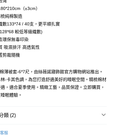
台灣
80*210cm（±3cm）
%精梳純棉製造
數133*74 / 40支，更平順扎實
128*68 較低等級織數)
性環保無毒印染
質 吸濕排汗 高透氣性
置剪裁隨機
純棉薄被套-6*7尺，由絲薇諾寢飾館官方購物網站推出。
付款
森林-卡其色調，為您打造舒適美好的睡眠空間。精梳棉材
0，滿NT$599(含以上)免運費
舒適，適合夏季使用。精緻工藝，品質保證。立即購買，
取貨付款
質睡眠體驗。
0
家取貨
類 (2)
0，滿NT$599(含以上)免運費
梳棉 / 水洗棉
薄被套
付款
客服
 套
精梳棉▸薄被套(雙人)