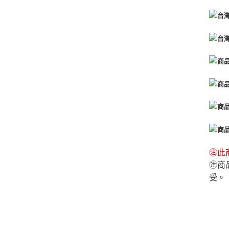
㊟此商
㊟商
受。