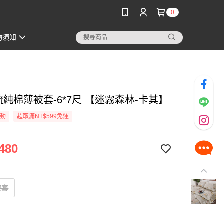
0
物須知
梳純棉薄被套-6*7尺 【迷霧森林-卡其】
活動
超取滿NT$599免運
480
被套