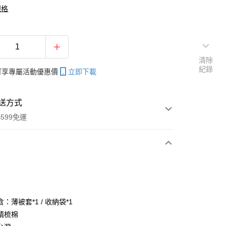
規格
清除
紀錄
帳可享專屬活動優惠價
立即下載
送方式
599免運
次付款
付款
：薄被套*1 / 收納袋*1
精梳棉