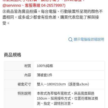
@servinno、客服專線 04-26579997)
㊟商品皆為實品拍攝。每台電腦、行動裝置所呈現的顏色不
盡相同，或多或少都會有些色差，購買代表您能了解與接
受。
顯示電腦版詳細說明
商品規格
材質
100％純棉
內容
薄被套1件
被套尺寸
雙人－180X210cｍ（誤差值±3cm）
特別說明
本款式為窄幅布寬款式，床品寬度超過
150cm，採用接布方式，位置花樣無法預
測、指定，請特別注意。