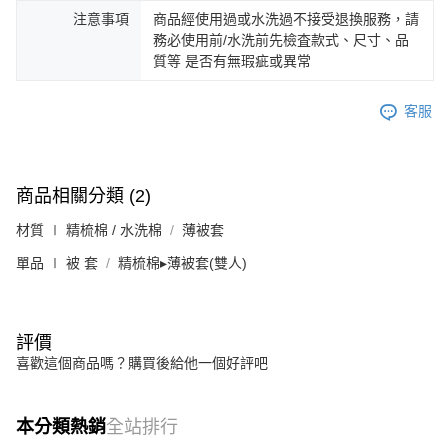
注意事項
商品經使用過或水洗過不接受退換服務，請
務必使用前/水洗前先檢査款式、尺寸、品
質等 是否有無瑕疵或異常
客服
商品相關分類 (2)
材質 ∣ 精梳棉 / 水洗棉
薄被套
單品 ∣ 被 套
精梳棉▸薄被套(雙人)
評價
喜歡這個商品嗎？購買後給他一個好評吧
本分類熱銷
全站排行