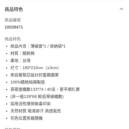
付款方式
商品特色
信用卡一次付款
商品編號
超商取貨付款
10028471
LINE Pay
商品特色
Apple Pay
商品內含：薄被套*1 / 收納袋*1
材質：精梳棉
街口支付
產地：台灣
悠遊付
尺寸：180*210cm（±3cm）
來自葡萄亞設計的童趣圖案
全盈+PAY
100%精梳純棉製造
ATM付款
高密度織數133*74 / 40支，更平順扎實
(非一般128*68 較低等級織數)
運送方式
採用活性環保無毒印染
全家取貨付款
天然材質 吸濕排汗 高透氣性
花色位置剪裁隨機
每筆NT$60，滿NT$599(含以上)免運費