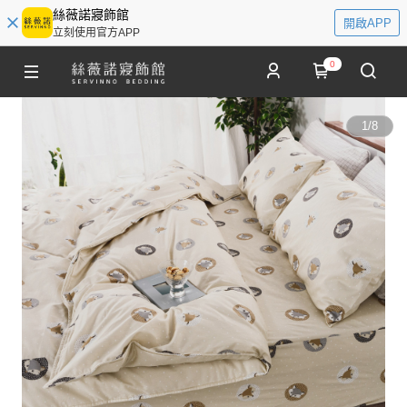
絲薇諾寢飾館
開啟APP
立刻使用官方APP
0
1
/
8