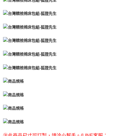
㊟此商品尺寸可訂製，請洽小幫手。(LINE客服：