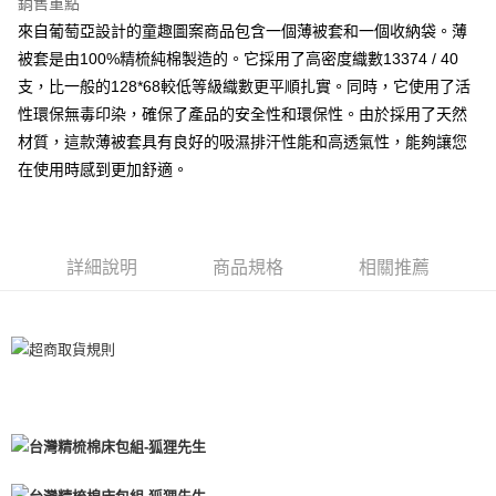
離島-全家取貨付款
銷售重點
每筆NT$60
來自葡萄亞設計的童趣圖案商品包含一個薄被套和一個收納袋。薄
被套是由100%精梳純棉製造的。它採用了高密度織數13374 / 40
付款後全家取貨
支，比一般的128*68較低等級織數更平順扎實。同時，它使用了活
每筆NT$60，滿NT$599(含以上)免運費
性環保無毒印染，確保了產品的安全性和環保性。由於採用了天然
材質，這款薄被套具有良好的吸濕排汗性能和高透氣性，能夠讓您
7-11取貨付款
在使用時感到更加舒適。
每筆NT$60
離島7-11取貨付款
每筆NT$60
詳細說明
商品規格
相關推薦
付款後7-11取貨
每筆NT$60
宅配(包含郵寄包裹/大型物件運費另計)
每筆NT$100，滿NT$1,500(含以上)免運費