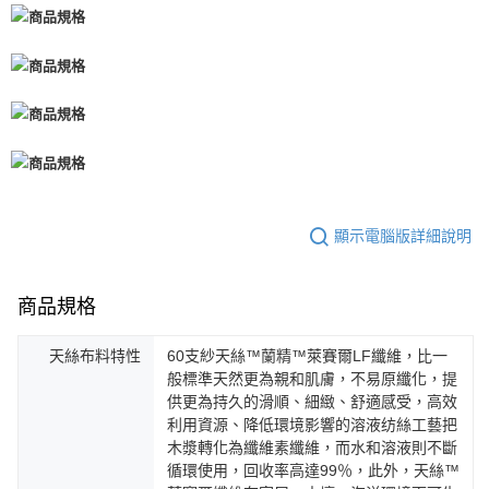
顯示電腦版詳細說明
商品規格
天絲布料特性
60支紗天絲™蘭精™萊賽爾LF纖維，比一
般標準天然更為親和肌膚，不易原纖化，提
供更為持久的滑順、細緻、舒適感受，高效
利用資源、降低環境影響的溶液纺絲工藝把
木漿轉化為纖維素纖維，而水和溶液則不斷
循環使用，回收率高達99％，此外，天絲™