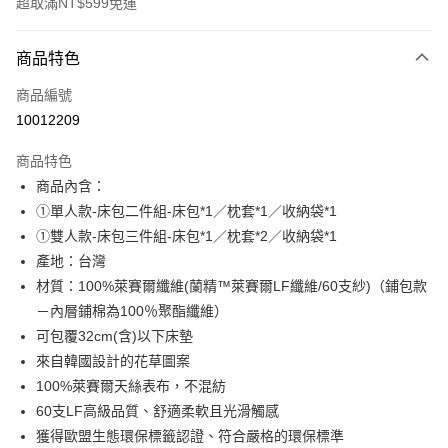
超取滿NT$599免運
付款方式
商品特色
信用卡一次付款
商品編號
超商取貨付款
10012209
LINE Pay
商品特色
Apple Pay
商品內含：
①單人款-床包二件組-床包*1／枕套*1／收納袋*1
街口支付
①雙人款-床包三件組-床包*1／枕套*2／收納袋*1
悠遊付
產地：台灣
材質：100%萊賽爾纖維(蘭精™萊賽爾LF纖維/60支紗)（鋪包款
全盈+PAY
－內層鋪棉為100％聚酯纖維）
ATM付款
可包覆32cm(含)以下床墊
來自韓國設計的花草圖案
運送方式
100%萊賽爾天絲表布，不混紡
全家取貨付款
60支LF高級品質、舒適柔軟且光滑觸感
獲得歐盟生態環保標籤認證、符合嚴格的環保標準
每筆NT$60，滿NT$599(含以上)免運費