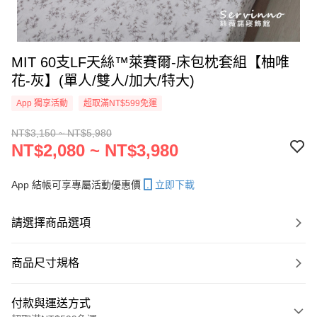
MIT 60支LF天絲™萊賽爾-床包枕套組【柚唯
花-灰】(單人/雙人/加大/特大)
App 獨享活動
超取滿NT$599免運
NT$3,150 ~ NT$5,980
NT$2,080 ~ NT$3,980
App 結帳可享專屬活動優惠價
立即下載
請選擇商品選項
商品尺寸規格
付款與運送方式