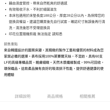
藉由濕度管控、帶來自然乾爽的舒適感
離島-全家取貨付款
有效吸收汗水、不利於細菌滋生
每筆NT$60
本床包適用於床墊長度188公分、厚度28公分以內。為保障您的
退換貨權益，建議您購買後先自行試套，確認尺寸無誤後再行清
付款後全家取貨
洗，清洗後恕不受理退換貨
每筆NT$60，滿NT$599(含以上)免運費
印花位置隨機剪裁 無法指定 請知悉
7-11取貨付款
銷售重點
每筆NT$60
來自韓國設計的圖案床寢，其精緻的製作工藝和優質的材料成為您
離島7-11取貨付款
家居必備的選擇。表布採用100%萊賽爾天絲，不混紡，具有60支
每筆NT$60
LF的高級專櫃品質，親膚細緻。天然木漿纖維製成，99%可回收，
環保織品。這款產品擁有良好的吸濕排汗性能，提供舒適健康的使
付款後7-11取貨
用體驗
每筆NT$60
宅配(包含郵寄包裹/大型物件運費另計)
每筆NT$100，滿NT$1,500(含以上)免運費
詳細說明
商品規格
相關推薦