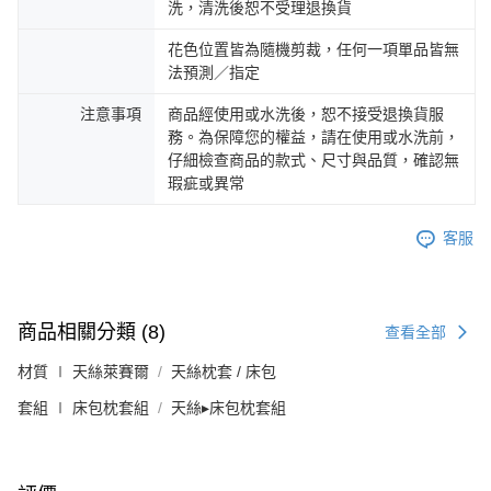
洗，清洗後恕不受理退換貨
花色位置皆為隨機剪裁，任何一項單品皆無
法預測／指定
注意事項
商品經使用或水洗後，恕不接受退換貨服
務。為保障您的權益，請在使用或水洗前，
仔細檢查商品的款式、尺寸與品質，確認無
瑕疵或異常
客服
商品相關分類 (8)
查看全部
材質 ∣ 天絲萊賽爾
天絲枕套 / 床包
套組 ∣ 床包枕套組
天絲▸床包枕套組