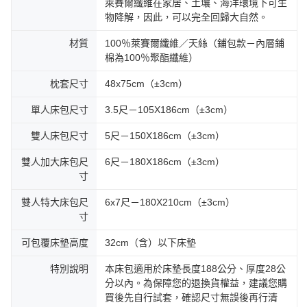
萊賽爾纖維在家居、土壤、海洋環境下可生
物降解，因此，可以完全回歸大自然。
材質
100％萊賽爾纖維／天絲（鋪包款－內層鋪
棉為100％聚酯纖維）
枕套尺寸
48x75cm（±3cm）
單人床包尺寸
3.5尺－105X186cm（±3cm）
雙人床包尺寸
5尺－150X186cm（±3cm）
雙人加大床包尺
6尺－180X186cm（±3cm）
寸
雙人特大床包尺
6x7尺－180X210cm（±3cm）
寸
可包覆床墊高度
32cm（含）以下床墊
特別說明
本床包適用於床墊長度188公分、厚度28公
分以內。為保障您的退換貨權益，建議您購
買後先自行試套，確認尺寸無誤後再行清