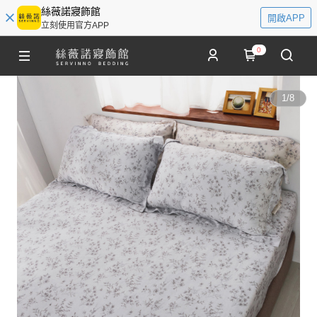
絲薇諾寢飾館
開啟APP
立刻使用官方APP
0
1
/
8